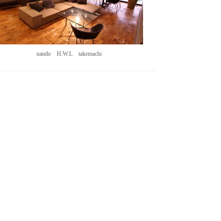
nando H.W.L takemachi