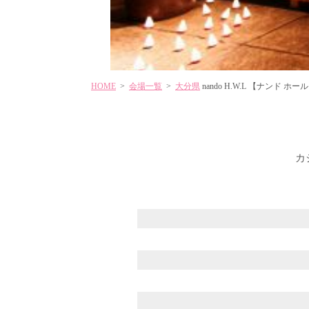
HOME
>
会場一覧
>
大分県
nando H.W.L 【ナンド ホー
カ