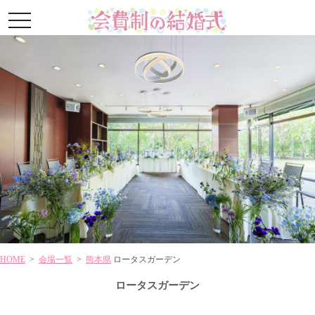
toggle
navigation
HOME
>
会場一覧
>
熊本県
ロータスガーデン
ロータスガーデン