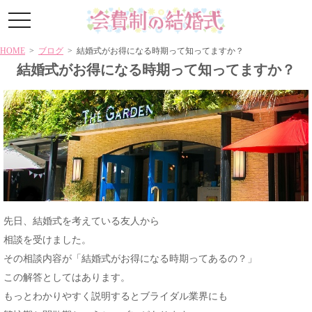
toggle
navigation
HOME
>
ブログ
> 結婚式がお得になる時期って知ってますか？
結婚式がお得になる時期って知ってますか？
先日、結婚式を考えている友人から
相談を受けました。
その相談内容が「結婚式がお得になる時期ってあるの？」
この解答としてはあります。
もっとわかりやすく説明するとブライダル業界にも