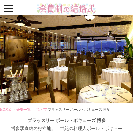
toggle
navigation
HOME
>
会場一覧
>
福岡市
ブラッスリー ポール・ボキューズ 博多
ブラッスリー ポール・ボキューズ 博多
博多駅直結の好立地。 世紀の料理人ポール・ボキュー