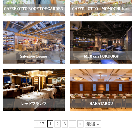
CAFEE OTTO ROOF TOP GARDEN
CAFFE OTTO MOMOCHI-hama
Salvatore Cuomo
MLB cafe FUKUOKA
レッドフランマ
HAKATAROU
1 / 7
1
2
3
...
»
最後 »