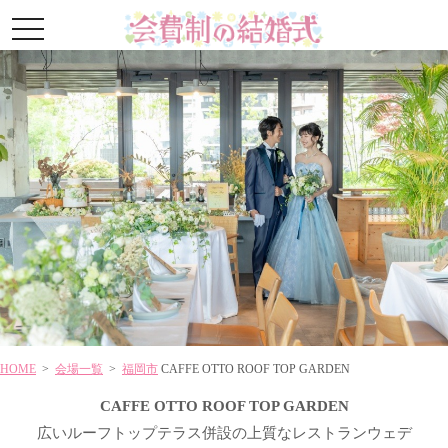
toggle
navigation
HOME
>
会場一覧
>
福岡市
CAFFE OTTO ROOF TOP GARDEN
CAFFE OTTO ROOF TOP GARDEN
広いルーフトップテラス併設の上質なレストランウェデ