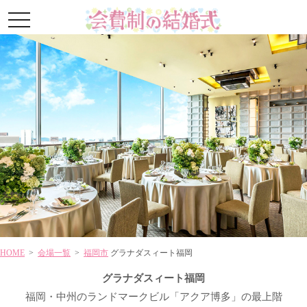
toggle
navigation
HOME
>
会場一覧
>
福岡市
グラナダスィート福岡
グラナダスィート福岡
福岡・中州のランドマークビル「アクア博多」の最上階